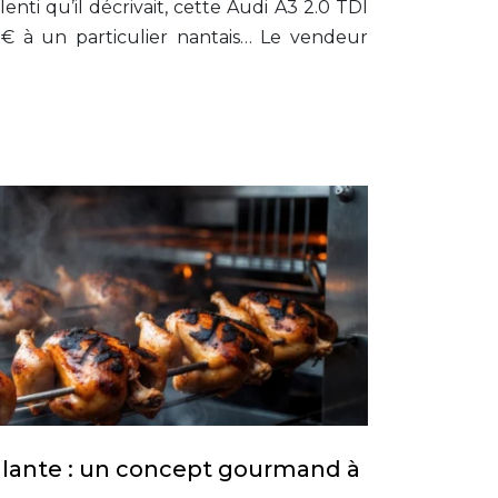
alenti qu’il décrivait, cette Audi A3 2.0 TDI
€ à un particulier nantais… Le vendeur
ulante : un concept gourmand à